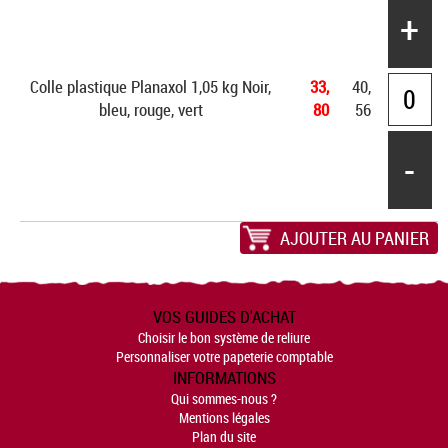
+
Colle plastique Planaxol 1,05 kg Noir,
33,
40,
bleu, rouge, vert
80
56
-
AJOUTER AU PANIER
VOS GUIDES D'ACHAT
Choisir le bon système de reliure
Personnaliser votre papeterie comptable
INFORMATIONS
Qui sommes-nous ?
Mentions légales
Plan du site