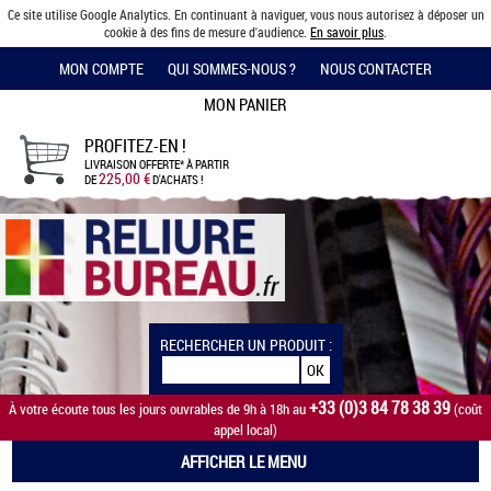
Ce site utilise Google Analytics. En continuant à naviguer, vous nous autorisez à déposer un
cookie à des fins de mesure d'audience.
En savoir plus
.
MON COMPTE
QUI SOMMES-NOUS ?
NOUS CONTACTER
MON PANIER
PROFITEZ-EN !
LIVRAISON OFFERTE*
À PARTIR
225,00 €
DE
D'ACHATS !
RECHERCHER UN PRODUIT :
+33 (0)3 84 78 38 39
À votre écoute tous les jours ouvrables de 9h à 18h au
(coût
appel local)
AFFICHER LE MENU