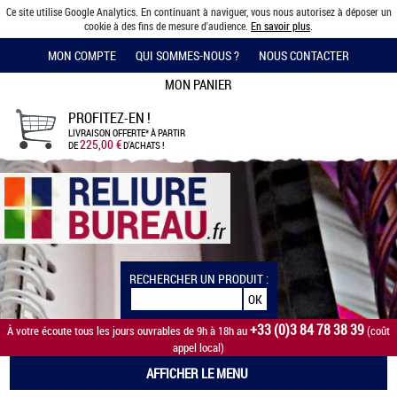
Ce site utilise Google Analytics. En continuant à naviguer, vous nous autorisez à déposer un
cookie à des fins de mesure d'audience.
En savoir plus
.
MON COMPTE
QUI SOMMES-NOUS ?
NOUS CONTACTER
MON PANIER
PROFITEZ-EN !
LIVRAISON OFFERTE*
À PARTIR
225,00 €
DE
D'ACHATS !
RECHERCHER UN PRODUIT :
+33 (0)3 84 78 38 39
À votre écoute tous les jours ouvrables de 9h à 18h au
(coût
appel local)
AFFICHER LE MENU