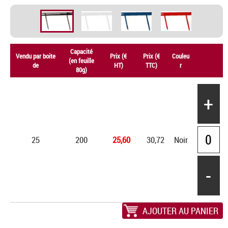
Capacité
Vendu par boite
Prix (€
Prix (€
Couleu
(en feuille
de
HT)
TTC)
r
80g)
+
25
200
25,60
30,72
Noir
-
AJOUTER AU PANIER