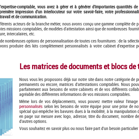
'expertise-comptable, vous avez à gérer et à générer d'importantes quantités de
a première impression d'un interlocuteur sur votre savoir-faire, votre professionn
 travail et de communication.
ifférents acteurs de la branche métier, nous avons conçu une gamme complète de 
ntes missions comptables, de modèles d'attestation ainsi que de nombreuses fournit
re, intercalaires, etc.
 nombreuses options de personnalisation de toutes ces fournitures : de la sélection d
ons produire des kits complètement personnalisés à votre cabinet d'expertise po
Les matrices de documents et blocs de 
Nous vous les proposons déjà sur notre site dans notre catégorie de pr
permanents ou encore, matrices d'attestations comptables. Nous pou
parfaitement aux besoins de votre cabinets et de vos différents colla
agréable des différentes informations de vos missions comptables.
Même lors de vos déplacements, vous pouvez mettre valeur l'image
personnalisés
selon les besoins de votre équipe pour une prise de not
spécial qui empêche les bavures dues à la mobilité, à la manipulation
en page sur mesure avec logo, adresse, titre du document, nombre de c
d'autres options.
Vous souhaitez en savoir plus ou nous faire part d'un besoin particulier 