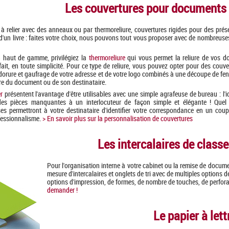
Les couvertures pour documents
 à relier avec des anneaux ou par thermoreliure, couvertures rigides pour des prés
 d'un livre : faites votre choix, nous pouvons tout vous proposer avec de nombreuse
 haut de gamme, privilégiez la
thermoreliure
qui vous permet la reliure de vos 
ait, en toute simplicité. Pour ce type de reliure, vous pouvez opter pour des couve
 dorure et gaufrage de votre adresse et de votre logo combinés à une découpe de fen
itre du document ou de son destinataire.
r
présentent l'avantage d'être utilisables avec une simple agrafeuse de bureau : l'i
des pièces manquantes à un interlocuteur de façon simple et élégante ! Quel
es permettront à votre destinataire d'identifier votre correspondance en un coup 
fessionnalisme.
> En savoir plus sur la personnalisation de couvertures
Les intercalaires de class
Pour l'organisation interne à votre cabinet ou la remise de docume
mesure d'intercalaires et onglets de tri avec de multiples options 
options d'impression, de formes, de nombre de touches, de perfora
demander !
Le papier à let