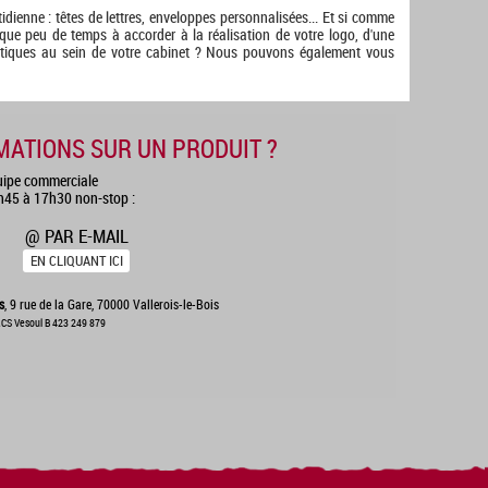
otidienne : têtes de lettres, enveloppes personnalisées... Et si comme
que peu de temps à accorder à la réalisation de votre logo, d'une
matiques au sein de votre cabinet ? Nous pouvons également vous
MATIONS SUR UN PRODUIT ?
uipe commerciale
8h45 à 17h30 non-stop :
@ PAR E-MAIL
EN CLIQUANT ICI
s
, 9 rue de la Gare, 70000 Vallerois-le-Bois
CS Vesoul B 423 249 879