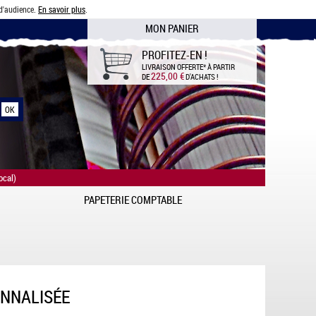
 d'audience.
En savoir plus
.
MON PANIER
PROFITEZ-EN !
LIVRAISON OFFERTE*
À PARTIR
225,00 €
DE
D'ACHATS !
ocal)
PAPETERIE COMPTABLE
ONNALISÉE