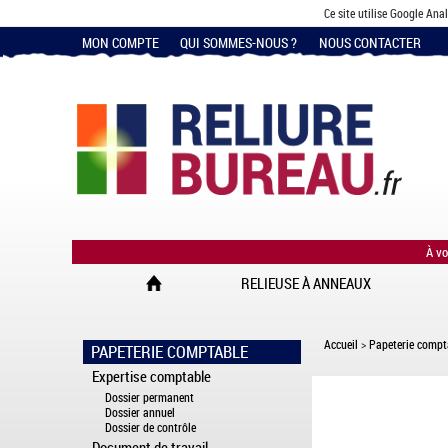
Ce site utilise Google Ana
MON COMPTE
QUI SOMMES-NOUS ?
NOUS CONTACTER
À vo
RELIEUSE À ANNEAUX
Accueil
>
Papeterie compt
PAPETERIE COMPTABLE
Expertise comptable
Dossier permanent
Dossier annuel
Dossier de contrôle
Document de travail