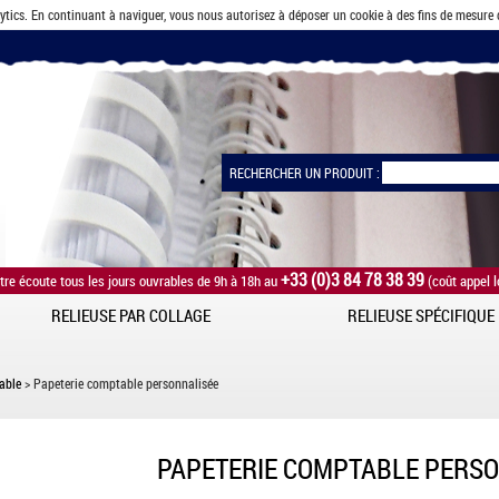
lytics. En continuant à naviguer, vous nous autorisez à déposer un cookie à des fins de mesure
RECHERCHER UN PRODUIT :
+33 (0)3 84 78 38 39
tre écoute tous les jours ouvrables de 9h à 18h au
(coût appel l
RELIEUSE PAR COLLAGE
RELIEUSE SPÉCIFIQUE
able
> Papeterie comptable personnalisée
PAPETERIE COMPTABLE PERS