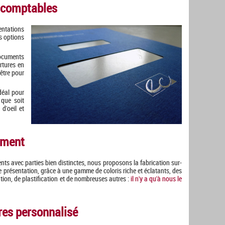
 comptables
entations
s options
documents
rtures en
être pour
déal pour
 que soit
d'oeil et
ement
nts avec parties bien distinctes, nous proposons la fabrication sur-
de présentation, grâce à une gamme de coloris riche et éclatants, des
tion, de plastification et de nombreuses autres :
il n'y a qu'à nous le
tres personnalisé