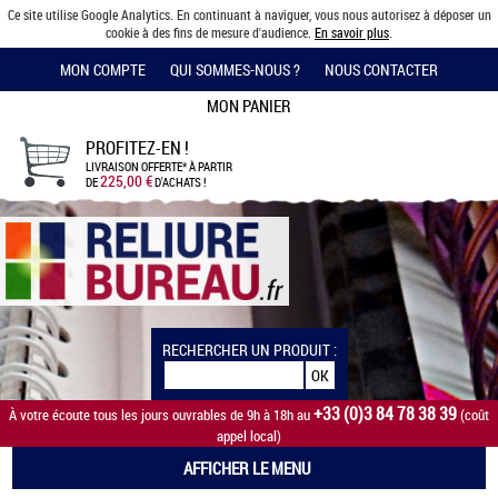
Ce site utilise Google Analytics. En continuant à naviguer, vous nous autorisez à déposer un
cookie à des fins de mesure d'audience.
En savoir plus
.
MON COMPTE
QUI SOMMES-NOUS ?
NOUS CONTACTER
MON PANIER
PROFITEZ-EN !
LIVRAISON OFFERTE*
À PARTIR
225,00 €
DE
D'ACHATS !
RECHERCHER UN PRODUIT :
+33 (0)3 84 78 38 39
À votre écoute tous les jours ouvrables de 9h à 18h au
(coût
appel local)
AFFICHER LE MENU