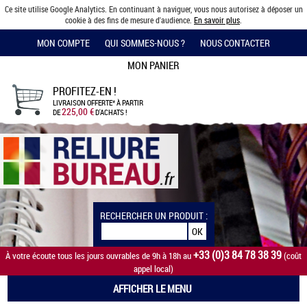
Ce site utilise Google Analytics. En continuant à naviguer, vous nous autorisez à déposer un
cookie à des fins de mesure d'audience.
En savoir plus
.
MON COMPTE
QUI SOMMES-NOUS ?
NOUS CONTACTER
MON PANIER
PROFITEZ-EN !
LIVRAISON OFFERTE*
À PARTIR
225,00 €
DE
D'ACHATS !
RECHERCHER UN PRODUIT :
+33 (0)3 84 78 38 39
À votre écoute tous les jours ouvrables de 9h à 18h au
(coût
appel local)
AFFICHER LE MENU