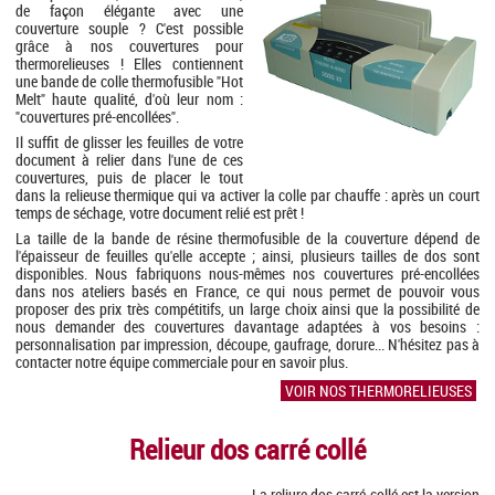
de façon élégante avec une
couverture souple ? C'est possible
grâce à nos couvertures pour
thermorelieuses ! Elles contiennent
une bande de colle thermofusible "Hot
Melt" haute qualité, d'où leur nom :
"couvertures pré-encollées".
Il suffit de glisser les feuilles de votre
document à relier dans l'une de ces
couvertures, puis de placer le tout
dans la relieuse thermique qui va activer la colle par chauffe : après un court
temps de séchage, votre document relié est prêt !
La taille de la bande de résine thermofusible de la couverture dépend de
l'épaisseur de feuilles qu'elle accepte ; ainsi, plusieurs tailles de dos sont
disponibles. Nous fabriquons nous-mêmes nos couvertures pré-encollées
dans nos ateliers basés en France, ce qui nous permet de pouvoir vous
proposer des prix très compétitifs, un large choix ainsi que la possibilité de
nous demander des couvertures davantage adaptées à vos besoins :
personnalisation par impression, découpe, gaufrage, dorure... N'hésitez pas à
contacter notre équipe commerciale pour en savoir plus.
VOIR NOS THERMORELIEUSES
Relieur dos carré collé
La reliure dos carré collé est la version