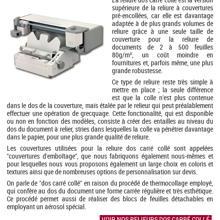
supérieure de la reliure à couvertures
pré-encollées, car elle est davantage
adaptée à de plus grands volumes de
reliure grâce à une seule taille de
couverture pour la reliure de
documents de 2 à 500 feuilles
80g/m², un coût moindre en
fournitures et, parfois même, une plus
grande robustesse.
Ce type de reliure reste très simple à
mettre en place ; la seule différence
est que la colle n'est plus contenue
dans le dos de la couverture, mais étalée par le relieur qui peut préalablement
effectuer une opération de grecquage. Cette fonctionalité, qui est disponible
ou non en fonction des modèles, consiste à créer des entailles au niveau du
dos du document à relier, stries dans lesquelles la colle va pénétrer davantage
dans le papier, pour une plus grande qualité de reliure.
Les couvertures utilisées pour la reliure dos carré collé sont appelées
"couvertures d'emboîtage", que nous fabriquons également nous-mêmes et
pour lesquelles nous vous proposons également un large choix en coloris et
textures ainsi que de nombreuses options de personnalisation sur devis.
On parle de "dos carré collé" en raison du procédé de thermocollage employé,
qui confère au dos du document une forme carrée régulière et très esthétique.
Ce procédé permet aussi de réaliser des blocs de feuilles détachables en
employant un aérosol spécial.
VOIR NOS RELIEURS DOS CARRÉ COLLÉ