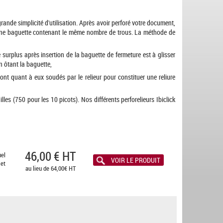
grande simplicité d'utilisation. Après avoir perforé votre document,
 d'une baguette contenant le même nombre de trous. La méthode de
surplus après insertion de la baguette de fermeture est à glisser
en ôtant la baguette,
ont quant à eux soudés par le relieur pour constituer une reliure
les (750 pour les 10 picots). Nos différents perforelieurs Ibiclick
46,00 € HT
el
VOIR LE PRODUIT
et
au lieu de 64,00€ HT