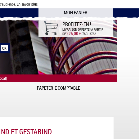
 d'audience.
En savoir plus
.
MON PANIER
PROFITEZ-EN !
LIVRAISON OFFERTE*
À PARTIR
225,00 €
DE
D'ACHATS !
ocal)
PAPETERIE COMPTABLE
IND ET GESTABIND