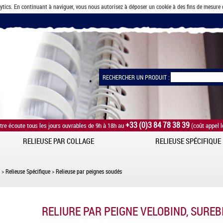
lytics. En continuant à naviguer, vous nous autorisez à déposer un cookie à des fins de mesure
RECHERCHER UN PRODUIT :
+33 (0)3 84 78 38 39
tre écoute tous les jours ouvrables de 9h à 18h au
(coût appel l
RELIEUSE PAR COLLAGE
RELIEUSE SPÉCIFIQUE
>
Relieuse Spécifique
>
Relieuse par peignes soudés
RELIURE PAR PEIGNE VELOBIND, SUREB