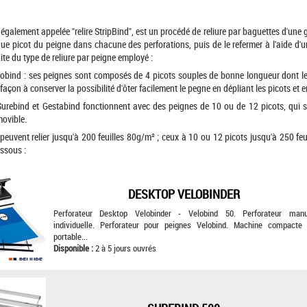
 également appelée "relire StripBind", est un procédé de reliure par baguettes d'une 
haque picot du peigne dans chacune des perforations, puis de le refermer à l'aide
ite du type de reliure par peigne employé :
elobind : ses peignes sont composés de 4 picots souples de bonne longueur dont le 
 façon à conserver la possibilité d'ôter facilement le pegne en dépliant les picots et 
 Surebind et Gestabind fonctionnent avec des peignes de 10 ou de 12 picots, qui s
movible.
peuvent relier jusqu'à 200 feuilles 80g/m² ; ceux à 10 ou 12 picots jusqu'à 250 feuil
essous :
DESKTOP VELOBINDER
Perforateur Desktop Velobinder - Velobind 50. Perforateur manu
individuelle. Perforateur pour peignes Velobind. Machine compacte 
portable...
Disponible :
2 à 5 jours ouvrés