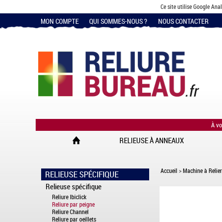
Ce site utilise Google Ana
MON COMPTE
QUI SOMMES-NOUS ?
NOUS CONTACTER
À vo
RELIEUSE À ANNEAUX
Accueil
>
Machine à Relier
RELIEUSE SPÉCIFIQUE
Relieuse spécifique
Reliure Ibiclick
Reliure par peigne
Reliure Channel
Reliure par oeillets