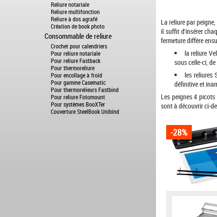
Reliure notariale
Reliure multifonction
Reliure à dos agrafé
La reliure par peigne,
Création de book photo
il suffit d'insérer c
Consommable de reliure
fermeture diffère ensu
Crochet pour calendriers
la reliure V
Pour reliure notariale
Pour reliure Fastback
sous celle-ci, de
Pour thermoreliure
les reliures
Pour encollage à froid
Pour gamme Casematic
définitive et ina
Pour thermorelieurs Fastbind
Les peignes 4 picots 
Pour reliure Fotomount
Pour systèmes BooXTer
sont à découvrir ci-d
Couverture SteelBook Unibind
-28%