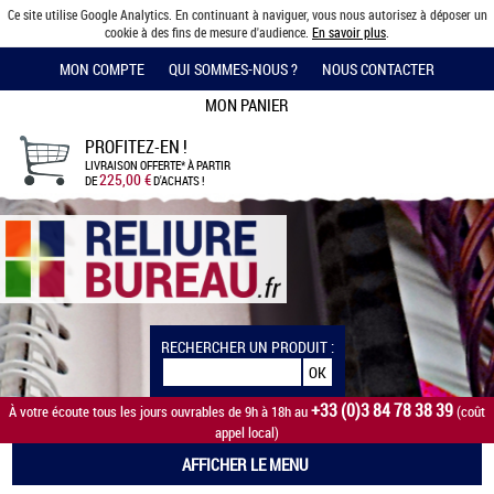
Ce site utilise Google Analytics. En continuant à naviguer, vous nous autorisez à déposer un
cookie à des fins de mesure d'audience.
En savoir plus
.
MON COMPTE
QUI SOMMES-NOUS ?
NOUS CONTACTER
MON PANIER
PROFITEZ-EN !
LIVRAISON OFFERTE*
À PARTIR
225,00 €
DE
D'ACHATS !
RECHERCHER UN PRODUIT :
+33 (0)3 84 78 38 39
À votre écoute tous les jours ouvrables de 9h à 18h au
(coût
appel local)
AFFICHER LE MENU