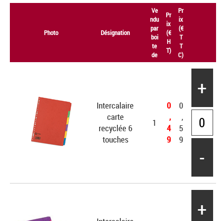
Ve
Pr
Pr
ndu
ix
ix
par
(€
Photo
Désignation
(€
boi
T
H
te
T
T)
de
C)
+
Intercalaire
0
0
carte
,
,
1
recyclée 6
4
5
touches
9
9
-
+