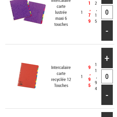
Intercalaire
1
2
carte
,
,
lustrée
1
7
1
maxi 6
9
5
touches
-
+
1
Intercalaire
9
1
carte
,
1
,
recyclée 12
9
9
Touches
5
4
-