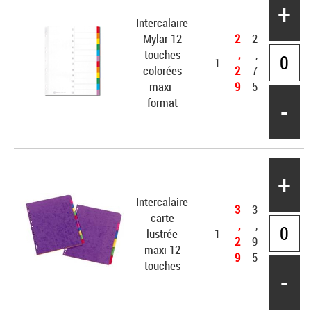
+
Intercalaire
Mylar 12
2
2
touches
,
,
1
colorées
2
7
maxi-
9
5
-
format
+
Intercalaire
3
3
carte
,
,
lustrée
1
2
9
maxi 12
9
5
touches
-