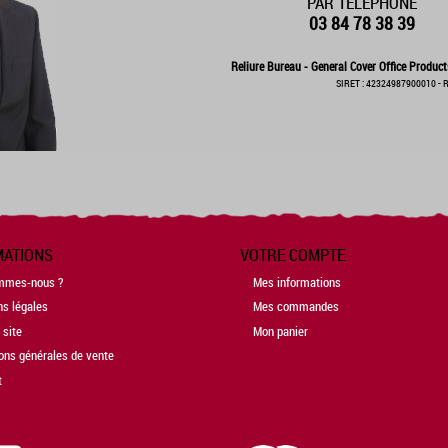
PAR TÉLÉPHONE
03 84 78 38 39
Reliure Bureau - General Cover Office Product
SIRET : 42324987900010 - R
MATIONS
VOTRE COMPTE
mmes-nous ?
Mes informations
ns légales
Mes commandes
 site
Mon panier
ons générales de vente
t