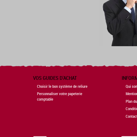
VOS GUIDES D'ACHAT
INFOR
Choisir le bon système de reliure
Qui so
Personnaliser votre papeterie
Mentio
comptable
Plan du
Conditi
Contac