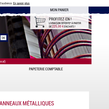
 d'audience.
En savoir plus
.
MON PANIER
PROFITEZ-EN !
LIVRAISON OFFERTE*
À PARTIR
225,00 €
DE
D'ACHATS !
ocal)
PAPETERIE COMPTABLE
R ANNEAUX MÉTALLIQUES