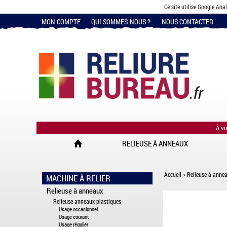
Ce site utilise Google Ana
MON COMPTE
QUI SOMMES-NOUS ?
NOUS CONTACTER
À vo
RELIEUSE À ANNEAUX
Accueil
>
Relieuse à anne
MACHINE À RELIER
Relieuse à anneaux
Relieuse anneaux plastiques
Usage occasionnel
Usage courant
Usage régulier