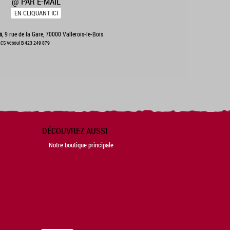
@ PAR E-MAIL
EN CLIQUANT ICI
s
, 9 rue de la Gare, 70000 Vallerois-le-Bois
CS Vesoul B 423 249 879
DÉCOUVREZ AUSSI
Notre boutique principale