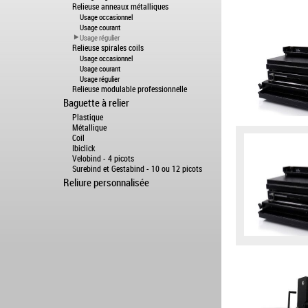
Relieuse anneaux métalliques
Usage occasionnel
Usage courant
Usage régulier
Relieuse spirales coils
Usage occasionnel
Usage courant
Usage régulier
Relieuse modulable professionnelle
Baguette à relier
Plastique
Métallique
Coil
Ibiclick
Velobind - 4 picots
Surebind et Gestabind - 10 ou 12 picots
Reliure personnalisée