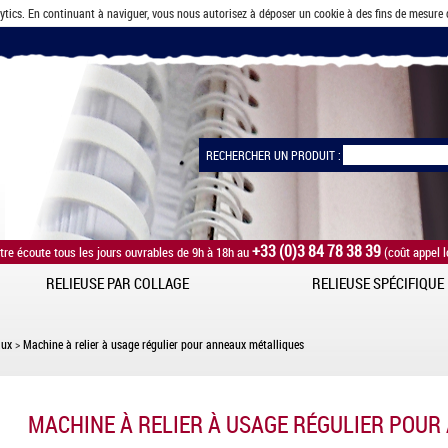
lytics. En continuant à naviguer, vous nous autorisez à déposer un cookie à des fins de mesure
RECHERCHER UN PRODUIT :
+33 (0)3 84 78 38 39
tre écoute tous les jours ouvrables de 9h à 18h au
(coût appel l
RELIEUSE PAR COLLAGE
RELIEUSE SPÉCIFIQUE
aux
>
Machine à relier à usage régulier pour anneaux métalliques
MACHINE À RELIER À USAGE RÉGULIER POU