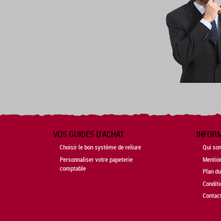
VOS GUIDES D'ACHAT
INFOR
Choisir le bon système de reliure
Qui so
Personnaliser votre papeterie
Mentio
comptable
Plan du
Conditi
Contac