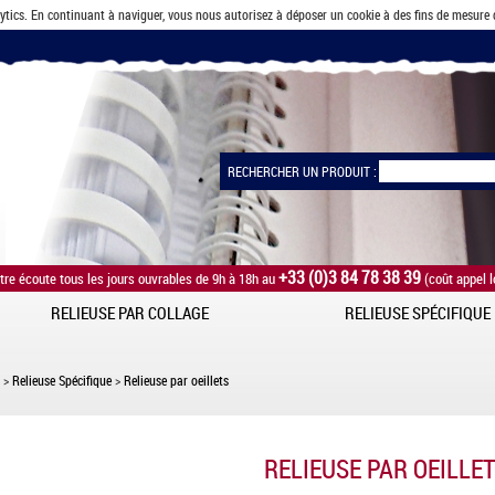
lytics. En continuant à naviguer, vous nous autorisez à déposer un cookie à des fins de mesure
RECHERCHER UN PRODUIT :
+33 (0)3 84 78 38 39
tre écoute tous les jours ouvrables de 9h à 18h au
(coût appel l
RELIEUSE PAR COLLAGE
RELIEUSE SPÉCIFIQUE
>
Relieuse Spécifique
>
Relieuse par oeillets
RELIEUSE PAR OEILLE