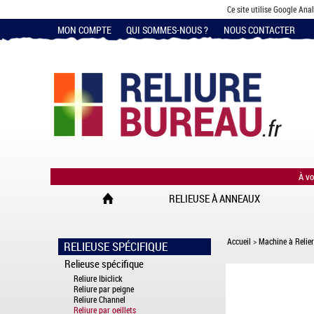
Ce site utilise Google Ana
MON COMPTE
QUI SOMMES-NOUS ?
NOUS CONTACTER
À vo
RELIEUSE À ANNEAUX
Accueil
>
Machine à Relier
RELIEUSE SPÉCIFIQUE
Relieuse spécifique
Reliure Ibiclick
Reliure par peigne
Reliure Channel
Reliure par oeillets