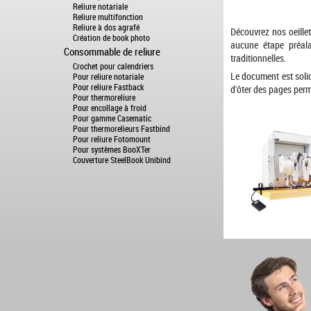
Reliure notariale
Reliure multifonction
Reliure à dos agrafé
Découvrez nos oeillet
Création de book photo
aucune étape préala
Consommable de reliure
traditionnelles.
Crochet pour calendriers
Le document est solid
Pour reliure notariale
Pour reliure Fastback
d'ôter des pages per
Pour thermoreliure
Pour encollage à froid
Pour gamme Casematic
Pour thermorelieurs Fastbind
Pour reliure Fotomount
Pour systèmes BooXTer
Couverture SteelBook Unibind