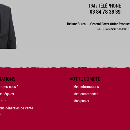
PAR TÉLÉPHONE
03 84 78 38 39
Reliure Bureau - General Cover Office Product
SIRET : 42324987900010 - R
MATIONS
VOTRE COMPTE
mmes-nous ?
Mes informations
ns légales
Mes commandes
 site
Mon panier
ons générales de vente
t