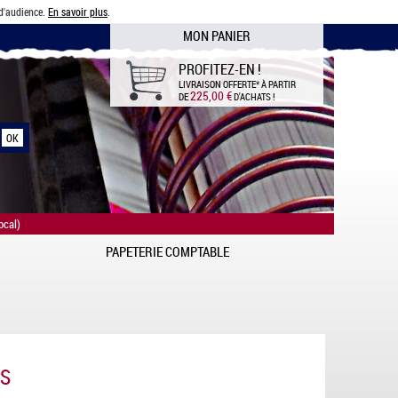
 d'audience.
En savoir plus
.
MON PANIER
PROFITEZ-EN !
LIVRAISON OFFERTE*
À PARTIR
225,00 €
DE
D'ACHATS !
ocal)
PAPETERIE COMPTABLE
TS