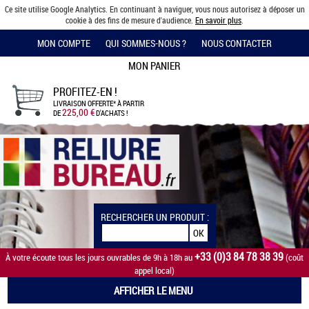
Ce site utilise Google Analytics. En continuant à naviguer, vous nous autorisez à déposer un
cookie à des fins de mesure d'audience.
En savoir plus
.
MON COMPTE
QUI SOMMES-NOUS ?
NOUS CONTACTER
MON PANIER
PROFITEZ-EN !
LIVRAISON OFFERTE*
À PARTIR
225,00 €
DE
D'ACHATS !
RECHERCHER UN PRODUIT :
+33 (0)3 84 78 38 39
À votre écoute tous les jours ouvrables de 9h à 18h au
(coût
appel local)
AFFICHER LE MENU