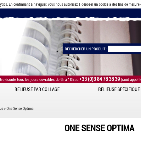
lytics. En continuant à naviguer, vous nous autorisez à déposer un cookie à des fins de mesure
RECHERCHER UN PRODUIT :
+33 (0)3 84 78 38 39
tre écoute tous les jours ouvrables de 9h à 18h au
(coût appel l
RELIEUSE PAR COLLAGE
RELIEUSE SPÉCIFIQUE
que
> One Sense Optima
ONE SENSE OPTIMA