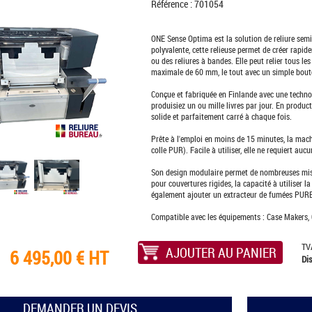
Référence : 701054
ONE Sense Optima est la solution de reliure se
polyvalente, cette relieuse permet de créer rapid
ou des reliures à bandes. Elle peut relier tous l
maximale de 60 mm, le tout avec un simple bout
Conçue et fabriquée en Finlande avec une techno
produisiez un ou mille livres par jour. En product
solide et parfaitement carré à chaque fois.
Prête à l'emploi en moins de 15 minutes, la mach
colle PUR). Facile à utiliser, elle ne requiert a
Son design modulaire permet de nombreuses mises
pour couvertures rigides, la capacité à utiliser
également ajouter un extracteur de fumées PUREX
Compatible avec les équipements : Case Makers, 
TV
6 495,00 € HT
Dis
DEMANDER UN DEVIS