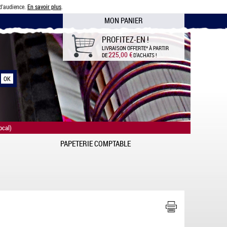
 d'audience.
En savoir plus
.
MON PANIER
PROFITEZ-EN !
LIVRAISON OFFERTE*
À PARTIR
225,00 €
DE
D'ACHATS !
ocal)
PAPETERIE COMPTABLE