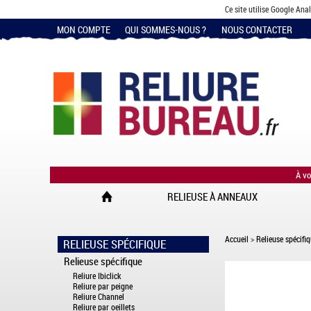
Ce site utilise Google Ana
MON COMPTE
QUI SOMMES-NOUS ?
NOUS CONTACTER
À vo
RELIEUSE À ANNEAUX
Accueil
>
Relieuse spécifi
RELIEUSE SPÉCIFIQUE
Relieuse spécifique
Reliure Ibiclick
Reliure par peigne
Reliure Channel
Reliure par oeillets