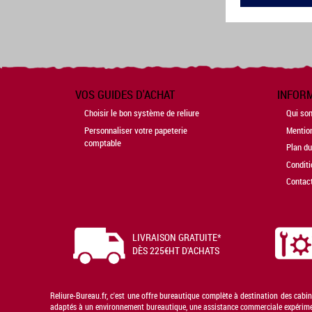
VOS GUIDES D'ACHAT
INFOR
Choisir le bon système de reliure
Qui so
Personnaliser votre papeterie
Mentio
comptable
Plan du
Conditi
Contac
LIVRAISON GRATUITE*
DÈS 225€HT D'ACHATS
Reliure-Bureau.fr, c'est une offre bureautique complète à destination des cabi
adaptés à un environnement bureautique, une assistance commerciale expérimenté