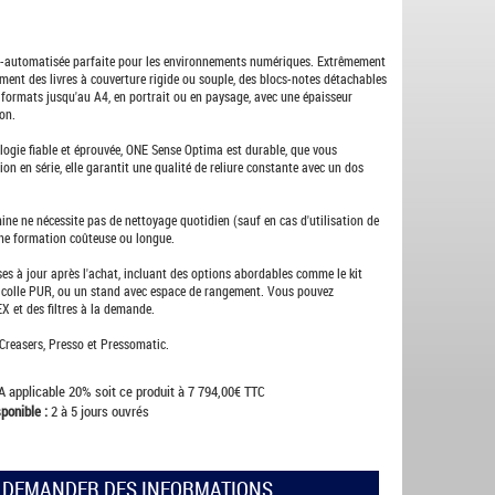
mi-automatisée parfaite pour les environnements numériques. Extrêmement
ement des livres à couverture rigide ou souple, des blocs-notes détachables
es formats jusqu'au A4, en portrait ou en paysage, avec une épaisseur
on.
logie fiable et éprouvée, ONE Sense Optima est durable, que vous
ion en série, elle garantit une qualité de reliure constante avec un dos
ine ne nécessite pas de nettoyage quotidien (sauf en cas d'utilisation de
ucune formation coûteuse ou longue.
 à jour après l'achat, incluant des options abordables comme le kit
 la colle PUR, ou un stand avec espace de rangement. Vous pouvez
 et des filtres à la demande.
Creasers, Presso et Pressomatic.
A applicable 20% soit ce produit à 7 794,00€ TTC
ponible :
2 à 5 jours ouvrés
DEMANDER DES INFORMATIONS