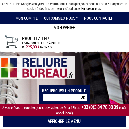
Ce site utilise Google Analytics. En continuant à naviguer, vous nous autorisez à déposer un
cookie à des fins de mesure d'audience.
En savoir plus
.
MON COMPTE
QUI SOMMES-NOUS ?
NOUS CONTACTER
MON PANIER
PROFITEZ-EN !
LIVRAISON OFFERTE*
À PARTIR
225,00 €
DE
D'ACHATS !
RECHERCHER UN PRODUIT :
+33 (0)3 84 78 38 39
À votre écoute tous les jours ouvrables de 9h à 18h au
(coût
appel local)
AFFICHER LE MENU