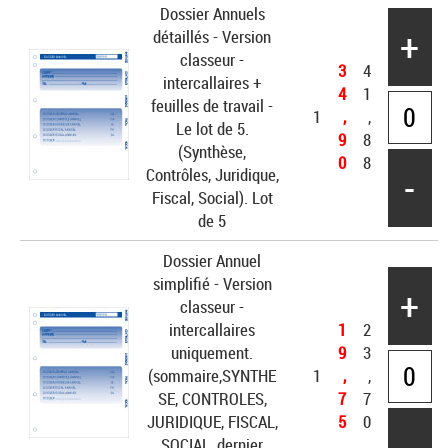
Dossier Annuels
+
détaillés - Version
classeur -
3
4
intercallaires +
4
1
feuilles de travail -
1
,
,
Le lot de 5.
9
8
(Synthèse,
0
8
-
Contrôles, Juridique,
Fiscal, Social). Lot
de 5
Dossier Annuel
simplifié - Version
+
classeur -
intercallaires
1
2
uniquement.
9
3
(sommaire,SYNTHE
1
,
,
SE, CONTROLES,
7
7
JURIDIQUE, FISCAL,
5
0
-
SOCIAL, dernier