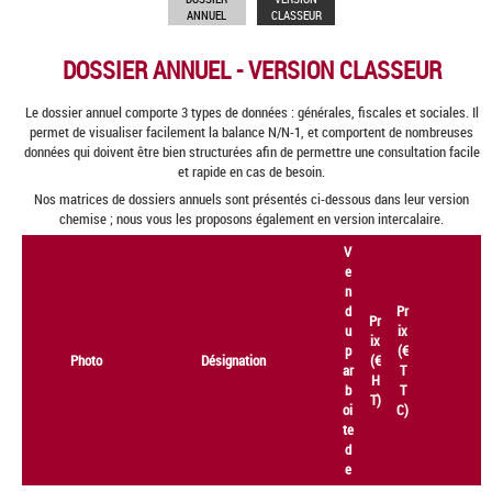
ANNUEL
CLASSEUR
DOSSIER ANNUEL - VERSION CLASSEUR
Le dossier annuel comporte 3 types de données : générales, fiscales et sociales. Il
permet de visualiser facilement la balance N/N-1, et comportent de nombreuses
données qui doivent être bien structurées afin de permettre une consultation facile
et rapide en cas de besoin.
Nos matrices de dossiers annuels sont présentés ci-dessous dans leur version
chemise ; nous vous les proposons également en version intercalaire.
V
e
n
d
Pr
Pr
u
ix
ix
p
(€
Photo
Désignation
(€
ar
T
H
b
T
T)
oi
C)
te
d
e