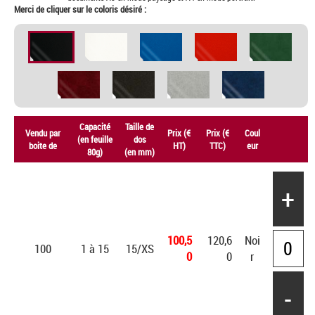
Merci de cliquer sur le coloris désiré :
Capacité
Taille de
Vendu par
Prix (€
Prix (€
Coul
(en feuille
dos
boite de
HT)
TTC)
eur
80g)
(en mm)
+
100,5
120,6
Noi
100
1 à 15
15/XS
0
0
r
-