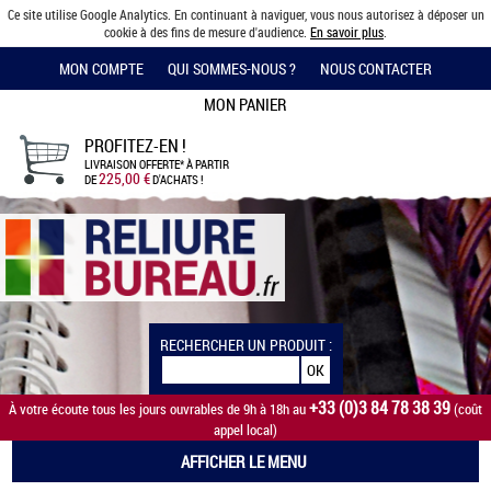
Ce site utilise Google Analytics. En continuant à naviguer, vous nous autorisez à déposer un
cookie à des fins de mesure d'audience.
En savoir plus
.
MON COMPTE
QUI SOMMES-NOUS ?
NOUS CONTACTER
MON PANIER
PROFITEZ-EN !
LIVRAISON OFFERTE*
À PARTIR
225,00 €
DE
D'ACHATS !
RECHERCHER UN PRODUIT :
+33 (0)3 84 78 38 39
À votre écoute tous les jours ouvrables de 9h à 18h au
(coût
appel local)
AFFICHER LE MENU