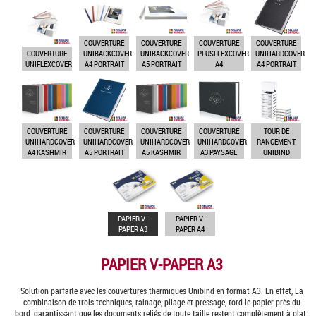
COUVERTURE
COUVERTURE
COUVERTURE
COUVERTURE
COUVERTURE
UNIBACKCOVER
UNIBACKCOVER
PLUSFLEXCOVER
UNIHARDCOVER
UNIFLEXCOVER
A4 PORTRAIT
A5 PORTRAIT
A4
A4 PORTRAIT
COUVERTURE
COUVERTURE
COUVERTURE
COUVERTURE
TOUR DE
UNIHARDCOVER
UNIHARDCOVER
UNIHARDCOVER
UNIHARDCOVER
RANGEMENT
A4 KASHMIR
A5 PORTRAIT
A5 KASHMIR
A3 PAYSAGE
UNIBIND
PAPIER V-
PAPIER V-
PAPER A3
PAPER A4
PAPIER V-PAPER A3
Solution parfaite avec les couvertures thermiques Unibind en format A3. En effet, La
combinaison de trois techniques, rainage, pliage et pressage, tord le papier près du
bord, garantissant que les documents reliés de toute taille restent complètement à plat.