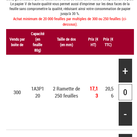
Le papier V de haute qualité vous permet aussi d'imprimer sur les deux faces de la
feuille sans compromettre la qualité, réduisant ainsi votre consommation de papier
jusqu'à 30 %.
Achat minimum de 20 000 feuilles par multiples de 300 ou 250 feuilles (ci-
dessous).
Capacité
Vendu par
(en
Taille de dos
Prix (€
Prix (€
boite de
feuille
(en mm)
HT)
TTC)
80g)
+
1A3P1
2 Ramette de
17,1
20,5
300
20
250 feuilles
3
6
-