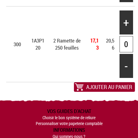
+
1A3P1
2 Ramette de
17,1
20,5
300
20
250 feuilles
3
6
-
AJOUTER AU PANIER
VOS GUIDES D'ACHAT
Choisir le bon système de reliure
Personnaliser votre papeterie comptable
INFORMATIONS
Qui sommes-nous ?