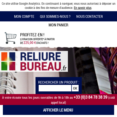
Ce site utilise Google Analytics. En continuant à naviguer, vous nous autorisez à déposer un
cookie à des fins de mesure d'audience.
En savoir plus
.
MON COMPTE
QUI SOMMES-NOUS ?
NOUS CONTACTER
MON PANIER
PROFITEZ-EN !
LIVRAISON OFFERTE*
À PARTIR
225,00 €
DE
D'ACHATS !
RECHERCHER UN PRODUIT :
+33 (0)3 84 78 38 39
À votre écoute tous les jours ouvrables de 9h à 18h au
(coût
appel local)
AFFICHER LE MENU