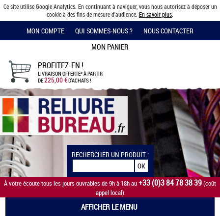
Ce site utilise Google Analytics. En continuant à naviguer, vous nous autorisez à déposer un
cookie à des fins de mesure d'audience.
En savoir plus
.
MON COMPTE
QUI SOMMES-NOUS ?
NOUS CONTACTER
MON PANIER
PROFITEZ-EN !
LIVRAISON OFFERTE*
À PARTIR
225,00 €
DE
D'ACHATS !
RECHERCHER UN PRODUIT :
+33 (0)3 84 78 38 39
À votre écoute tous les jours ouvrables de 9h à 18h au
(coût
appel local)
AFFICHER LE MENU