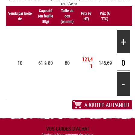
recto/verso
Capacité
Taille de
Vendu par boite
Prix (€
Prix (€
(en feuille
dos
de
HT)
TTC)
80g)
(en mm)
+
121,4
10
61 à 80
80
145,69
1
-
AJOUTER AU PANIER
VOS GUIDES D'ACHAT
Choisir le bon système de reliure