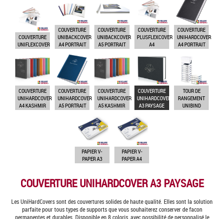
COUVERTURE
COUVERTURE
COUVERTURE
COUVERTURE
COUVERTURE
UNIBACKCOVER
UNIBACKCOVER
PLUSFLEXCOVER
UNIHARDCOVER
UNIFLEXCOVER
A4 PORTRAIT
A5 PORTRAIT
A4
A4 PORTRAIT
COUVERTURE
COUVERTURE
COUVERTURE
COUVERTURE
TOUR DE
UNIHARDCOVER
UNIHARDCOVER
UNIHARDCOVER
UNIHARDCOVER
RANGEMENT
A4 KASHMIR
A5 PORTRAIT
A5 KASHMIR
A3 PAYSAGE
UNIBIND
PAPIER V-
PAPIER V-
PAPER A3
PAPER A4
COUVERTURE UNIHARDCOVER A3 PAYSAGE
Les UniHardCovers sont des couvertures solides de haute qualité. Elles sont la solution
parfaite pour tous types de supports que vous souhaiterez conserver de facon
permanentes et durables. Disponible en 8 coloris, avec possibilité de personnalisé le